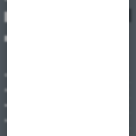
ZAPISZ SIĘ
Wyrażam zgodę na otrzymywanie drogą elektroniczną na wskazany przeze
mnie adres e-mail informacji dotyczących usług świadczonych przez
Administratora. Zgoda może zostać cofnięta w każdym czasie.
Polityka
prywatności
*
O NAS
INFORMACJE
MOJE KONTO
MASZ PYTANIE?