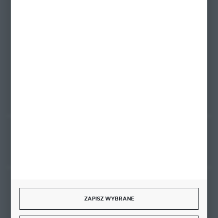
+48 58 342 66 42
Zapraszamy pon.-pt. 9.00-18.00
biuro@ktd.com.pl
ul. Kominkowa 2
80-175 Gdańsk
FORMULARZ KONTAKTOWY
Rozpocznij zwrot produktu:
ODSTĄP OD UMOWY TUTAJ
BEZPIECZNE PŁATNOŚCI
ZAPISZ WYBRANE