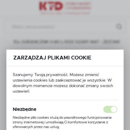
Przejdź do menu.
Przejdź do wyszukiwarki.
Przejdź do treści.
y
10x OGRANICZNIK H-80 L-1000 SZARY MAT - ZESTAW
10x OGRANICZNIK H-
ZARZĄDZAJ PLIKAMI COOKIE
80 L-1000 SZARY
Szanujemy Twoją prywatność. Możesz zmienić
MAT - ZESTAW
ustawienia cookies lub zaakceptować je wszystkie. W
dowolnym momencie możesz dokonać zmiany swoich
ustawień.
Niezbędne
Niezbędne pliki cookies służą do prawidłowego funkcjonowania
strony internetowej i umożliwiają Ci komfortowe korzystanie z
oferowanych przez nas usług.