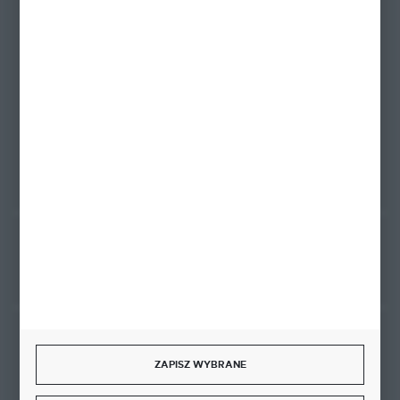
+48 58 342 66 42
Zapraszamy pon.-pt. 9.00-18.00
biuro@ktd.com.pl
ul. Kominkowa 2
80-175 Gdańsk
FORMULARZ KONTAKTOWY
Rozpocznij zwrot produktu:
ODSTĄP OD UMOWY TUTAJ
BEZPIECZNE PŁATNOŚCI
ZAPISZ WYBRANE