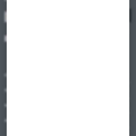
ZAPISZ SIĘ
Wyrażam zgodę na otrzymywanie drogą elektroniczną na wskazany przeze
mnie adres e-mail informacji dotyczących usług świadczonych przez
Administratora. Zgoda może zostać cofnięta w każdym czasie.
Polityka
prywatności
*
O NAS
INFORMACJE
MOJE KONTO
MASZ PYTANIE?