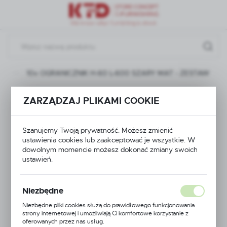
Przejdź do menu.
Przejdź do wyszukiwarki.
Przejdź do treści.
ty
10x OGRANICZNIK H-60 L-600 SZARY MAT - ZESTAW
10x OGRANICZNIK H-
ZARZĄDZAJ PLIKAMI COOKIE
60 L-600 SZARY MAT
Szanujemy Twoją prywatność. Możesz zmienić
- ZESTAW
ustawienia cookies lub zaakceptować je wszystkie. W
dowolnym momencie możesz dokonać zmiany swoich
ustawień.
Niezbędne
Niezbędne pliki cookies służą do prawidłowego funkcjonowania
strony internetowej i umożliwiają Ci komfortowe korzystanie z
oferowanych przez nas usług.