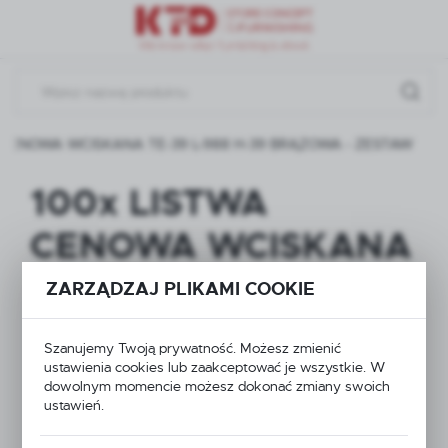
Przejdź do menu.
Przejdź do wyszukiwarki.
Przejdź do treści.
 CENOWA WCISKANA TE-39 L-988 H-39 BRĄZOWA - ZESTAW
100x LISTWA
CENOWA WCISKANA
TE-39 L-988 H-39
ZARZĄDZAJ PLIKAMI COOKIE
BRĄZOWA - ZESTAW
Szanujemy Twoją prywatność. Możesz zmienić
ustawienia cookies lub zaakceptować je wszystkie. W
dowolnym momencie możesz dokonać zmiany swoich
ustawień.