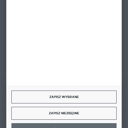
+48 58 342 66 42
Zapraszamy pon.-pt. 9.00-18.00
biuro@ktd.com.pl
ul. Kominkowa 2
80-175 Gdańsk
FORMULARZ KONTAKTOWY
Rozpocznij zwrot produktu:
ODSTĄP OD UMOWY TUTAJ
ZAPISZ WYBRANE
ZAPISZ NIEZBĘDNE
BEZPIECZNE PŁATNOŚCI