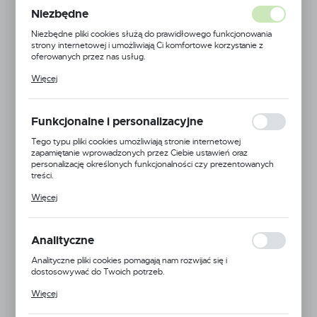
Niezbędne
Niezbędne pliki cookies służą do prawidłowego funkcjonowania
strony internetowej i umożliwiają Ci komfortowe korzystanie z
oferowanych przez nas usług.
Pliki cookies odpowiadają na podejmowane przez Ciebie działania w
Więcej
celu m.in. dostosowania Twoich ustawień preferencji prywatności,
logowania czy wypełniania formularzy. Dzięki plikom cookies
strona, z której korzystasz, może działać bez zakłóceń.
Funkcjonalne i personalizacyjne
Tego typu pliki cookies umożliwiają stronie internetowej
zapamiętanie wprowadzonych przez Ciebie ustawień oraz
personalizację określonych funkcjonalności czy prezentowanych
treści.
Dzięki tym plikom cookies możemy zapewnić Ci większy komfort
Więcej
korzystania z funkcjonalności naszej strony poprzez dopasowanie
jej do Twoich indywidualnych preferencji. Wyrażenie zgody na
funkcjonalne i personalizacyjne pliki cookies gwarantuje dostępność
większej ilości funkcji na stronie.
Analityczne
Analityczne pliki cookies pomagają nam rozwijać się i
dostosowywać do Twoich potrzeb.
Cookies analityczne pozwalają na uzyskanie informacji w zakresie
Więcej
wykorzystywania witryny internetowej, miejsca oraz częstotliwości,
EAN:
5905778701737
z jaką odwiedzane są nasze serwisy www. Dane pozwalają nam na