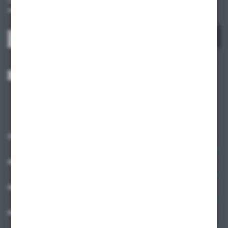
otrzymuj informacje o nowościach i promocjach.
ZAPISZ SIĘ
Wyrażam zgodę na otrzymywanie drogą elektroniczną na wskazany przeze
mnie adres e-mail informacji dotyczących usług świadczonych przez
Administratora. Zgoda może zostać cofnięta w każdym czasie.
Polityka
prywatności
*
O NAS
INFORMACJE
MOJE KONTO
MASZ PYTANIE?