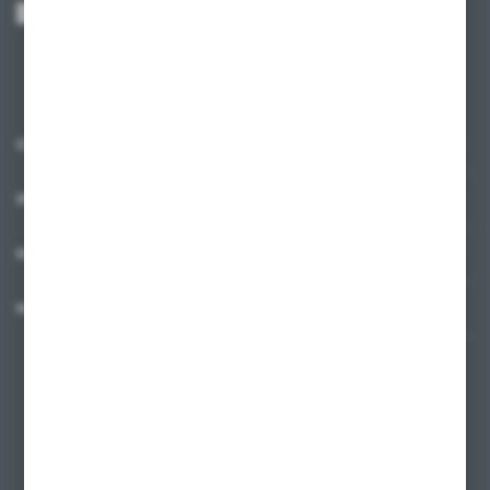
mnie adres e-mail informacji dotyczących usług świadczonych przez
Administratora. Zgoda może zostać cofnięta w każdym czasie.
Polityka
prywatności
*
O NAS
INFORMACJE
MOJE KONTO
MASZ PYTANIE?
+48 58 342 66 42
Zapraszamy pon.-pt. 9.00-18.00
biuro@ktd.com.pl
ul. Kominkowa 2