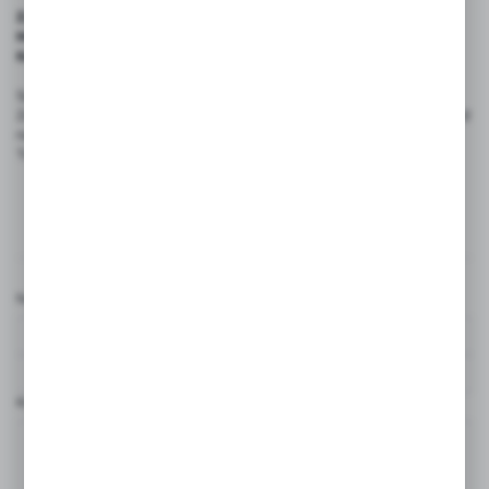
Zyskujesz produkt trwały i zgodny z normami BHP,
Masz pewność szybkiej realizacji zamówienia,
Korzystasz z profesjonalnego doradztwa technicznego.
Sprawdź naszą ofertę szaf BHP już dziś!
Zadbaj o porządek, bezpieczeństwo i komfort w miejscu pracy. Wejdź
na
sklep.ktd.com.pl
i wybierz szafy BHP dopasowane do potrzeb
Twojej firmy.
Komentarze
Nazwa użytkownika*
Komentarz*