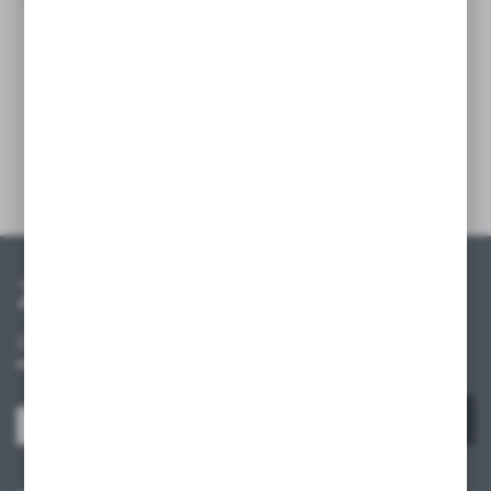
PORADY
10 BŁĘDÓW PRZY ORGANIZACJI SKLEPU – I JAK
UNIKNĄĆ PROBLEMÓW Z EKSPOZYCJĄ
PRODUKTÓW
26 - 05 - 2026
Zapisz się do newslettera
Zapisz się do newslettera na naszym sklepie internetowym i
otrzymuj informacje o nowościach i promocjach.
ZAPISZ SIĘ
Wyrażam zgodę na otrzymywanie drogą elektroniczną na wskazany przeze