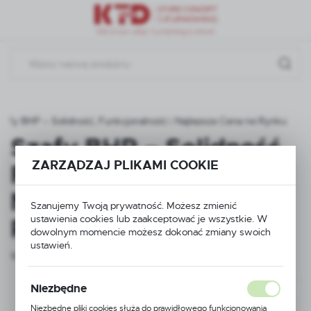
Przejdź do menu.
Przejdź do wyszukiwarki.
Przejdź do treści.
zafy BHP – Solidność, Funkcjonalność i Najlepsza Cena na Rynku
Szafy BHP – Solidność,
ZARZĄDZAJ PLIKAMI COOKIE
Funkcjonalność i
Najlepsza Cena na
Szanujemy Twoją prywatność. Możesz zmienić
ustawienia cookies lub zaakceptować je wszystkie. W
Rynku
dowolnym momencie możesz dokonać zmiany swoich
ustawień.
10 - 07 - 2025
Niezbędne
Niezbędne pliki cookies służą do prawidłowego funkcjonowania