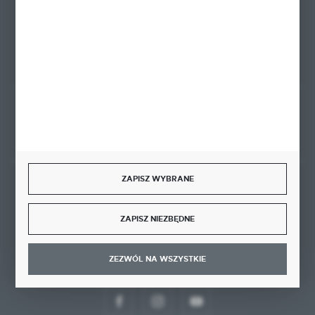
80-175 Gdańsk
FORMULARZ KONTAKTOWY
Rozpocznij zwrot produktu:
ODSTĄP OD UMOWY TUTAJ
ZAPISZ WYBRANE
BEZPIECZNE PŁATNOŚCI
ZAPISZ NIEZBĘDNE
ZEZWÓL NA WSZYSTKIE
DOŁĄCZ DO NAS